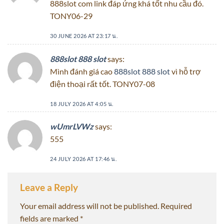
888slot com link đáp ứng khá tốt nhu cầu đó.
TONY06-29
30 JUNE 2026 AT 23:17 น.
888slot 888 slot
says:
Mình đánh giá cao
888slot 888 slot
vì hỗ trợ
điện thoại rất tốt. TONY07-08
18 JULY 2026 AT 4:05 น.
wUmrLVWz
says:
555
24 JULY 2026 AT 17:46 น.
Leave a Reply
Your email address will not be published.
Required
fields are marked
*