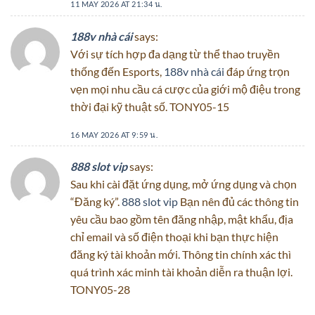
11 MAY 2026 AT 21:34 น.
188v nhà cái
says:
Với sự tích hợp đa dạng từ thể thao truyền
thống đến Esports,
188v nhà cái
đáp ứng trọn
vẹn mọi nhu cầu cá cược của giới mộ điệu trong
thời đại kỹ thuật số. TONY05-15
16 MAY 2026 AT 9:59 น.
888 slot vip
says:
Sau khi cài đặt ứng dụng, mở ứng dụng và chọn
“Đăng ký”.
888 slot vip
Bạn nên đủ các thông tin
yêu cầu bao gồm tên đăng nhập, mật khẩu, địa
chỉ email và số điện thoại khi bạn thực hiện
đăng ký tài khoản mới. Thông tin chính xác thì
quá trình xác minh tài khoản diễn ra thuận lợi.
TONY05-28