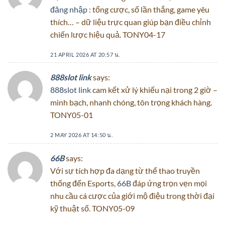
đăng nhập
: tổng cược, số lần thắng, game yêu
thích… – dữ liệu trực quan giúp bạn điều chỉnh
chiến lược hiệu quả. TONY04-17
21 APRIL 2026 AT 20:57 น.
888slot link
says:
888slot link
cam kết xử lý khiếu nại trong 2 giờ –
minh bạch, nhanh chóng, tôn trọng khách hàng.
TONY05-01
2 MAY 2026 AT 14:50 น.
66B
says:
Với sự tích hợp đa dạng từ thể thao truyền
thống đến Esports,
66B
đáp ứng trọn vẹn mọi
nhu cầu cá cược của giới mộ điệu trong thời đại
kỹ thuật số. TONY05-09