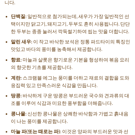
니다.
단백질:
일반적으로 첨가되는데, 새우가 가장 일반적인 선
택이지만 닭고기, 돼지고기, 두부도 흔히 사용됩니다. 단단
한 두부는 종종 눌러서 깍둑썰기하여 씹는 맛을 더합니다.
말린 새우:
이 작고 바삭한 보석은 정통 파드타이의 특징인
맛있고 바다의 풍미를 농축해서 제공합니다.
향료:
마늘과 샬롯은 향기로운 기본을 형성하여 볶음 요리
의 향긋한 기초를 제공합니다.
계란:
스크램블 에그는 풍미를 더하고 재료의 결합을 도와
응집력 있고 만족스러운 식감을 만듭니다.
땅콩:
바삭하게 구운 땅콩은 부드러운 국수와 견과류의 대
조를 이루어 식감과 미묘한 풍부함을 더해줍니다.
콩나물:
신선한 콩나물은 상쾌한 바삭함과 가볍고 흙내음
이 나는 풍미를 제공합니다.
마늘 파(또는 때로는 파):
이것은 양파의 부드러운 맛과 선