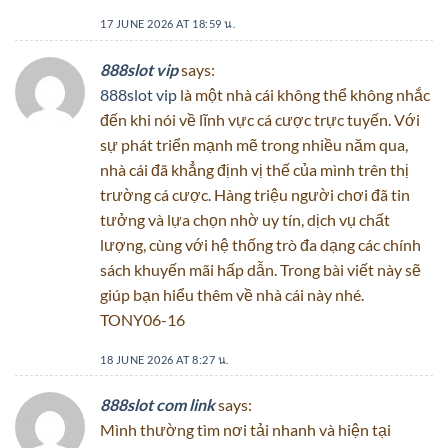
17 JUNE 2026 AT 18:59 น.
888slot vip
says:
888slot vip
là một nhà cái không thể không nhắc
đến khi nói về lĩnh vực cá cược trực tuyến. Với
sự phát triển mạnh mẽ trong nhiều năm qua,
nhà cái đã khẳng định vị thế của mình trên thị
trường cá cược. Hàng triệu người chơi đã tin
tưởng và lựa chọn nhờ uy tín, dịch vụ chất
lượng, cùng với hệ thống trò đa dạng các chính
sách khuyến mãi hấp dẫn. Trong bài viết này sẽ
giúp bạn hiểu thêm về nhà cái này nhé.
TONY06-16
18 JUNE 2026 AT 8:27 น.
888slot com link
says:
Mình thường tìm nơi tải nhanh và hiện tại